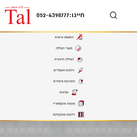
חייגו:
052-4398777
התאמה אישית
מוצרי הצללה
הצללה חיצונית
וילונות חשמליים
פתרונות מיוחדים
טפטים
מוטות ואקססוריז
דלתות מתקפלות