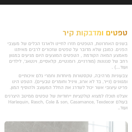
טפטים ומדבקות קיר
בשנים האחרונות, הטפטים חזרו לחיינו ולארגז הכלים של מעצבי
הפנים. כמובן שלא מדובר על טפטים שזכורים לרבים מאיתנו
מאמצע המאה הקודמת , הטפטים המוצעים היום מגיעים במגוון
רחב של סגנונות (מודרניים, רומנטיים, קלאסיים, וינטאג', לילדים
ועוד…) .
צבעוניות מרהיבה, טקסטורות מיוחדות וחמרי גלם איכותיים
ומגוונים (נייר, בד לא ארוג, וויניל וחומרים טבעיים). הטפט הינו
פריט עיצובי אשר יכול לשדרג את החלל המעוצב ולהוסיף המון.
אצלנו תוכלו למצוא קולקציות ייחודיות של טפטים ממיטב היצרנים
בעולם Harlequin, Rasch, Cole & son, Casamance, Texdecor
ועוד..