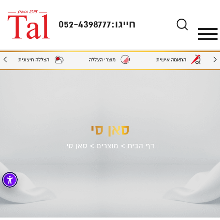
חייגו:
052-4398777
מוצרי הצללה
הצללה חיצונית
התאמה אישית
סאן סי
דף הבית
>
מוצרים
>
סאן סי