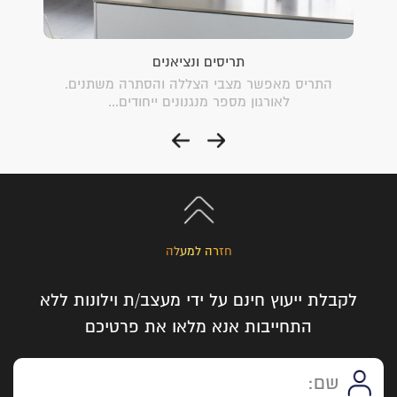
תריסים ונציאנים
יא לא
התריס מאפשר מצבי הצללה והסתרה משתנים.
וילון
לאורגון מספר מנגנונים ייחודים...
חזרה למעלה
לקבלת ייעוץ חינם על ידי מעצב/ת וילונות ללא
התחייבות אנא מלאו את פרטיכם