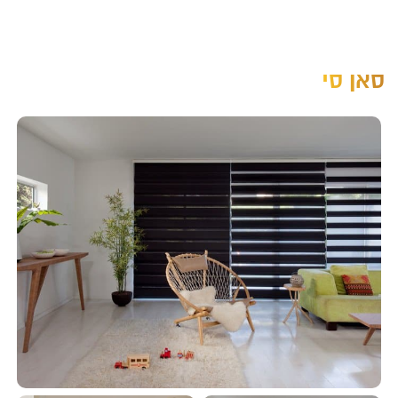
סאן סי