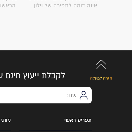
רת...
אינה דומה לתפירה של וילון...
הראשונ
לקבלת ייעוץ חינם ע
חזרה למעלה
תפריט ראשי
ניווט