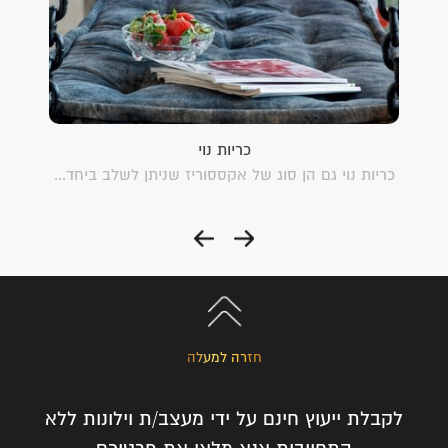
כריות נוי
כדי
כריות נוי גם הן סוג של אקססוריז שניתן לשלב ביחד...
וילון
חזרה למעלה
לקבלת ייעוץ חינם על ידי מעצב/ת וילונות ללא