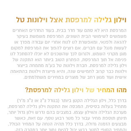
וילון גלילה למרפסת אצל וילונות טל
המרפסת היא לא סתם עוד חדר בבית. בעוד החדרים האחרים
משמשים לשימושי הבית השונים, המרפסת משמשת בעיקר
להנאה ולפנאי, ומאפשרת לנו לנוח אחרי יום עבודה מפרך או
לעשות מנגל עם חברים. אם רוצים להפוך את המרפסת למקום
מוגן מקרני השמש, ולגרום לכך שהשכנים לא יוכלו להסתכל לנו
פנימה אל תוך המרפסת, הפתרון הטוב ביותר הוא התקנה של
וילון גלילה למרפסת. חברת וילונות טל בע"מ מתמחה בייצור
וילונות כבר קרוב לחמישים שנה, והיא מייצרת וילונות בהתאמה
אישית ועוד מגוון רחב של מוצרים במחירים משתלמתים.
מהו המחיר של וילון גלילה למרפסת?
בדרך כלל, וילון הגלילה הקטן ביותר (בגודל 2*2 או 2*3 מ"ר)
מתחיל בעלות בסיסית, המכסה את התקנת וילון גלילה למרפסת,
מערכת הגלילה והווילון עצמו. במצבים בהם נדרש וילון גדול יותר,
תינתן תוספת מחיר עבור כל מטר רבוע נוסף. עם זאת, כאשר
מבצעים הזמנה גדולה, בדרך כלל תהיה הנחה על המחיר הכולל,
והמחיר הסופי למטר רבוע יכול להיות נמוך יותר במקרה כזה.