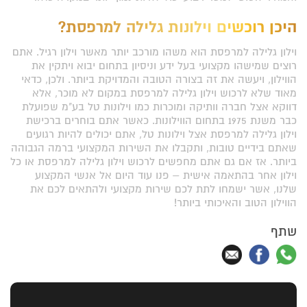
היכן רוכשים וילונות גלילה למרפסת?
וילון גלילה למרפסת הוא משהו מורכב יותר מאשר וילון רגיל. אתם
רוצים שמישהו מקצועי בעל ידע וניסיון בתחום יבוא ויתקין את
הווילון, ויעשה את זה בצורה הטובה והמדויקת ביותר. ולכן, כדאי
מאוד שלא לרכוש וילון גלילה למרפסת במקום לא מוכר, אלא
דווקא אצל חברה וותיקה ומוכרות כמו וילונות טל בע"מ שפועלת
כבר משנת 1975 בתחום הווילונות. כאשר אתם בוחרים ברכישת
וילון גלילה למרפסת אצל וילונות טל, אתם יכולים להיות רגועים
שאתם בידיים טובות, ותקבלו את השירות המקצועי ברמה הגבוהה
ביותר. אז אם גם אתם מחפשים לרכוש וילון גלילה למרפסת או כל
וילון אחר בהתאמה אישית – פנו עוד היום אל אנשי המקצוע
שלנו, אשר ישמחו לתת לכם שירות מקצועי ולהתאים לכם את
הווילון הטוב והאיכותי ביותר!
שתף