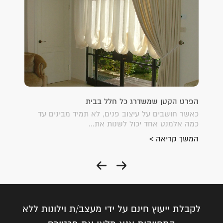
הפרט הקטן שמשדרג כל חלל בבית
איך לה
ייצג
כאשר חושבים על עיצוב פנים, לא תמיד מבינים עד
עיצוב 
כמה אלמנט אחד יכול לשנות את...
שמעודד
להתפתח
המשך קריאה >
המשך 
לקבלת ייעוץ חינם על ידי מעצב/ת וילונות ללא