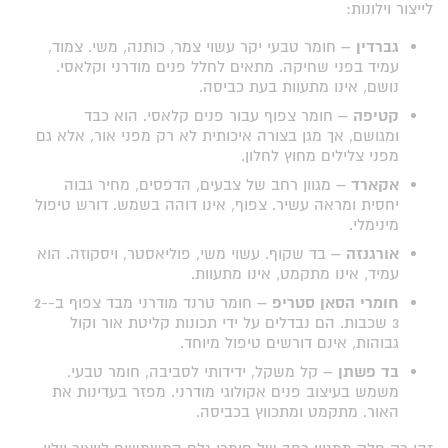
לייצור וילונות:
גברדין –
חומר טבעי יקר עשוי צמר, כותנה, משי. צמוד,
עמיד בפני שחיקה. מתאים לחלל פנים מודרני וקלאסי.
נושם, אינו מתעוות בעת כביסה.
קטיפה –
חומר צפוף עבור פנים קלאסי. הוא כבד
ומגושם, אך מגן בצורה איכותית לא רק מפני אור, אלא גם
מפני צלילים מחוץ לחלון.
אקארד –
מגוון רחב של צבעים, הדפסים, מחיר גבוה
יחסית ומראה עשיר. צפוף, אינו דוהה בשמש. דורש טיפול
מינימלי.
אורגנזה –
בד שקוף. עשוי משי, פוליאסטר, ויסקוזה. הוא
עמיד, אינו מתקמט, אינו מתעוות.
חומרי הסאן סטריפ –
חומר טרנד מודרני מבד צפוף ב-2-
3 שכבות. הם נבדלים על ידי תכונות קליטת אור וקול
גבוהות, אינם דורשים טיפול מיוחד.
בד פשתן –
קל משקל, ידידותי לסביבה, חומר טבעי.
משמש בעיצוב פנים אקולוגי מודרני. מפזר בעדינות את
האור. מתקמט ומתכווץ בכביסה.