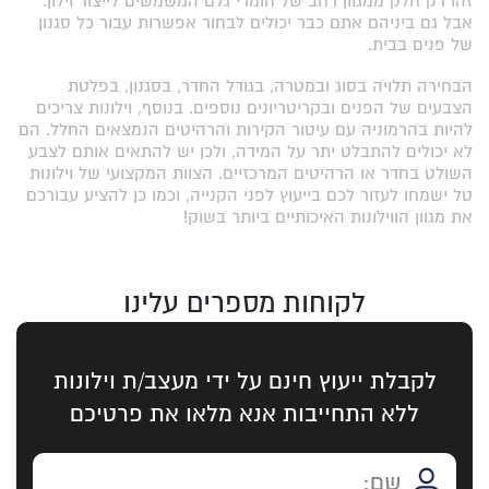
זהו רק חלק ממגוון רחב של חומרי גלם המשמשים לייצור וילון.
אבל גם ביניהם אתם כבר יכולים לבחור אפשרות עבור כל סגנון
של פנים בבית.
הבחירה תלויה בסוג ובמטרה, בגודל החדר, בסגנון, בפלטת
הצבעים של הפנים ובקריטריונים נוספים. בנוסף, וילונות צריכים
להיות בהרמוניה עם עיטור הקירות והרהיטים הנמצאים החלל. הם
לא יכולים להתבלט יתר על המידה, ולכן יש להתאים אותם לצבע
השולט בחדר או הרהיטים המרכזיים. הצוות המקצועי של וילונות
טל ישמחו לעזור לכם בייעוץ לפני הקנייה, וכמו כן להציע עבורכם
את מגוון הווילונות האיכותיים ביותר בשוק!
לקוחות מספרים עלינו
לקבלת ייעוץ חינם על ידי מעצב/ת וילונות
ללא התחייבות אנא מלאו את פרטיכם