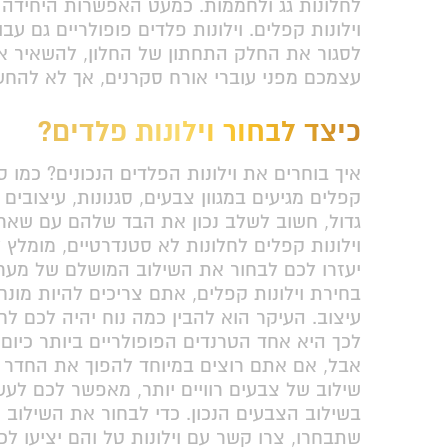
לחלונות גג ולחממות. כמעט האפשרות היחידה 
וילונות קפלים. וילונות פלדים פופולריים גם ע
לסגור את החלק התחתון של החלון, להשאיר את 
עצמכם מפני עוברי אורח סקרנים, אך לא להחש
כיצד לבחור וילונות
פלדים?
איך בוחרים את וילונות הפלדים הנכונים? כמו סו
קפלים מגיעים במגוון צבעים, סגנונות, עיצובים
גדול, חשוב לשלב נכון את הבד שלהם עם שאר ע
וילונות קפלים לחלונות לא סטנדרטיים, מומלץ 
יעזרו לכם לבחור את השילוב המושלם של מערכו
בחירת וילונות קפלים, אתם צריכים להיות מונח
עיצוב. העיקר הוא להבין כמה נוח יהיה לכם לח
לכך היא אחד הטרנדים הפופולריים ביותר כיום –
אבל, אם אתם רוצים במיוחד להפוך את החדר לב
שילוב של צבעים רוויים יותר, מאפשר לכם לעשו
בשילוב הצבעים הנכון. כדי לבחור את השילוב הנ
שתבחרו, צרו קשר עם וילונות טל והם יציעו ל