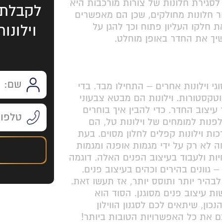
לסגירת חלונות של צורות מורכבות היא
לקבלת 
בור חלונות מחולקים, שכן הם מאפשרים
חלקו העליון פתוח וכך להגן על
וילונו
יך את החדר באופן מוחלט.
גי וילונות אחרים – התחילו מבד. בדי
 וטקסטורות. וילונות הם מבטא צבעוני
יצוב החדר. כדי להבין איך בוחרים
לפנות למומחים של וילונות טל, הם
ת וילונות קפלים לחלון מסוים. בעת
ה לא רק על ידי מגמות אופנה ומגמות
יות ולעבוד בעיצוב הפנים האלה. דוגמה
 גוונים בהירים וכהים בעיצוב פנים.
היר יותר ותוסס יותר, אז תעשו זאת.
ת עיצוב פנים מסוגנן. הסוד הוא
כון, שיתאים לכם לסגנון הווילון
כם את כל האפשרויות הטובות ביותר!