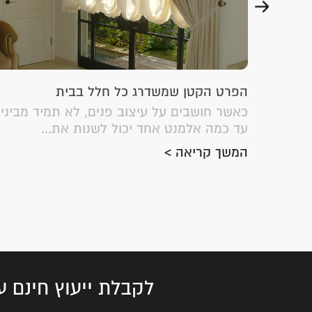
הפרט הקטן שמשדרג כל חלל בבית
ית – הוא
כאשר חושבים על עיצוב פנים, לא תמיד מביני
עד כמה אלמנט אחד יכול לשנות את...
המשך קריאה >
לקבלת ייעוץ חינם ע