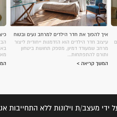
איך להפוך את חדר הילדים למרחב נעים ובטוח
כיצ
ם
עיצוב חדר הילדים הוא הזדמנות ייחודית ליצור
הבי
מרחב שמעודד דמיון, מספק תחושת ביטחון
באי
ותורם להתפתחות...
מאפ
המשך קריאה >
המש
ל ידי מעצב/ת וילונות ללא התחייבות א