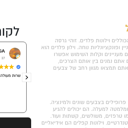
לקוח
וללים וילונות פלדים. זוהי גרסה
 ופונקציונליות נוחה. וילון פלדים הוא
GA
Shaul M
ים מעניינים וקלות השימוש אפשרו
27 יוני 2018
 אתם נמנים בין אותם הצרכים,
 אתם תמצאו מגוון רחב של צבעים
וון וילונות רחב בהתאמה אישית ושירות אדיב.
שרות מעולה .
פרופילים בצבעים שונים ולמינציה.
ומלמטה למעלה. הם יכולים להגיע
ו טרפזים, משולשים, קשתות ועוד.
נדרטיים. וילונות קפלים הם אידיאליים