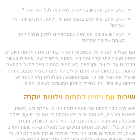
האם אתם מחפשים וילונות לסלון או לכל חדר אחר?
האם אתם מעדיפים באופן עקרוני וילונות ארוכים יותר או
קצרים?
האם יש צבעים מסוימים שמתאימים לסלון שלכם יותר
לעומת צבעים אחרים?
אם תצליחו לענות על השאלות האלה, בחירת סגנון וילונות היוקרה
תהיה הרבה יותר קלה ומהירה. בנוסף, כדאי לדעת שאפילו כאשר
מדברים על וילונות יוקרתיים, לא תמיד המחיר חייב להיות בהתאם.
כלומר, גם בתחום הזה אתם יכולים לא פעם למצוא מבצע מעניין
שיוזיל את העלויות, כך שגם ההוצאה הכלכלית היא לא תירוץ
לדחות עוד ועוד את בחירת הווילון המושלם לעיצוב הבית.
שירות עם ניסיון בתחום וילונות יוקרה
יצא לכם כבר לפנות אל חנות וילונות כזו או אחרת ולא באמת
יצאתם מרוצים, לא מהשירות ולא מהמחיר? אם כך, זו עוד סיבה
שבגללה הכתובת הנכונה עבורכם היא החברה שלנו, חברת
"וילונות טל". ראשית, אנחנו מגיעים עם למעלה מ-40 שנות ניסיון.
שנית, כל העובדים שלנו הם בעלי תודעת שירות מאוד גבוהה. זה
אומר שאפילו אם לא לגמרי ברור לכם איזה וילון יוקרתי תרצו