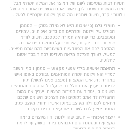
חנויות רבות מוסיפות לשם של המוצר את המילה יוקרתי מבלי
סיבה ממשית בשטח. לכן, כאשר אתם מגששים אחר קנייה של
וילונות יוקרה, חשוב שתבינו מה הופך וילונות יוקרתיים לכאלו.
חומרי גלם (כי איכות היא לא מילה גסה) –
הסממן
הבולט של וילונות יוקרתיים הם בדים איכותיים, עמידים
ומעוצבים. כדי שתהיה תמורה לכספכם, חשוב לוודא
שמדובר בבד יוקרתי, איכותי בעל תוחלת חיים ארוכה
המספק לכם את הפונקציות העיצוביות בהם אתם חפצים.
למשל, לצורך הצללה מלאה תעדיפו לבחור בבד אטום
לחלוטין.
התאמה אישית בידי אנשי מקצוע –
סממן נוסף וחשוב
למדיי הוא וילונות יוקרה המותאמים עבורכם באופן אישי.
במקרה זה, איש המקצוע (מעצב פנים למשל) יגיע
לביתכם, יעריך את החלל בדגש על כל הרהיטים והחפצים
השונים בו, ימדוד את המידות הרצויות, יעריך את כמות
ההצללה לה אתם זקוקים ואת הצרכים השונים שלכם
ויתאים לכם וילון מעוצב באופן אישי וייחודי. מעצב פנים
מנוסה יסייע לכם לשדרג את עיצוב הבית בקלות.
ייצור איכותי –
חשוב שהווילונות יהיו מיוצרים ברמה
מקצועית ובסטנדרטים הגבוהים ביותר בשוק עד לרמת
הגימור הסופית הרצויה.