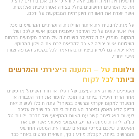
חדשנית ויוקרתית, חשוב יהיה לוודא כי אתם אכן בוחרים להציג
את כל הפרטים החשובים בחלל בצורה אטרקטיבית ואלגנטית
אשר יוצרת את האווירה היוקרתית המבוקשת על ידכם.
על מנת להבטיח את איתור הווילונות היוקרתיים המרשימים מכל,
אלו אשר עונים על כל העדפה עיצובית וסגנון אישי שלכם ושל
המקום, מומלץ יהיה להיעזר בשירותיה של חברה מקצועית בתחום
הווילונות אשר יכולה לא רק להתאים לכם את הווילון המבוקש
אלא יכולה גם לסייע ביצירתו בהתאמה לכל בקשה, העדפה וצורך
אישי ייחודי.
וילונות טל – המענה היצירתי והמרשים
ביותר לכל לקוח
מעוניינים לשדרג את העיצוב של הסלון או חדר השינה? מחפשים
אחר הדרך היעילה ביותר בה תוכלו להפוך את חדר העבודה או
המשרד למקום יוקרתי ומרשים במיוחד? עתה תוכלו לעשות זאת
בדיוק ללא מאמץ ובצורה האיכותית ביותר. כל שיהיה עליכם
לעשות הוא ליצור קשר עם הצוות המקצועי של חברת וילונות טל
בע"מ וליהנות ממענה מדויק, מקצועי ואיכותי אשר שם את
האינטרס שלכם במרכז ומתאים עבורו את המענה החדשני
והמרשים ביותר. לקבלת מידע נוסף, השאירו פרטים באתר כבר