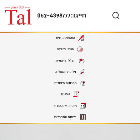
חייגו:
052-4398777
התאמה אישית
מוצרי הצללה
הצללה חיצונית
וילונות חשמליים
פתרונות מיוחדים
טפטים
מוטות ואקססוריז
דלתות מתקפלות