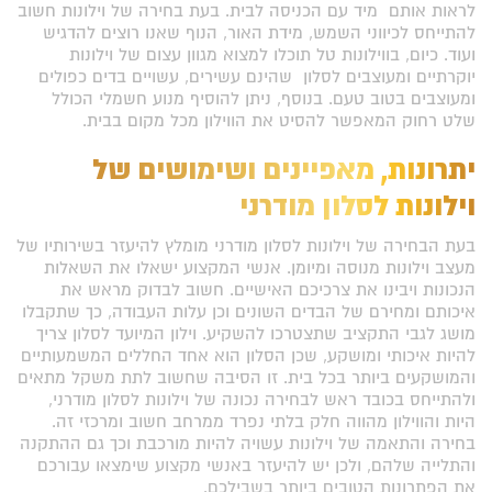
לראות אותם מיד עם הכניסה לבית. בעת בחירה של וילונות חשוב
להתייחס לכיווני השמש, מידת האור, הנוף שאנו רוצים להדגיש
ועוד. כיום, בווילונות טל תוכלו למצוא מגוון עצום של וילונות
יוקרתיים ומעוצבים לסלון שהינם עשירים, עשויים בדים כפולים
ומעוצבים בטוב טעם. בנוסף, ניתן להוסיף מנוע חשמלי הכולל
שלט רחוק המאפשר להסיט את הווילון מכל מקום בבית.
יתרונות, מאפיינים ושימושים של
וילונות לסלון מודרני
בעת הבחירה של
וילונות לסלון מודרני
מומלץ להיעזר בשירותיו של
מעצב וילונות מנוסה ומיומן. אנשי המקצוע ישאלו את השאלות
הנכונות ויבינו את צרכיכם האישיים. חשוב לבדוק מראש את
איכותם ומחירם של הבדים השונים וכן עלות העבודה, כך שתקבלו
מושג לגבי התקציב שתצטרכו להשקיע. וילון המיועד לסלון צריך
להיות איכותי ומושקע, שכן הסלון הוא אחד החללים המשמעותיים
והמושקעים ביותר בכל בית. זו הסיבה שחשוב לתת משקל מתאים
ולהתייחס בכובד ראש לבחירה נכונה של וילונות לסלון מודרני,
היות והווילון מהווה חלק בלתי נפרד ממרחב חשוב ומרכזי זה.
בחירה והתאמה של וילונות עשויה להיות מורכבת וכך גם ההתקנה
והתלייה שלהם, ולכן יש להיעזר באנשי מקצוע שימצאו עבורכם
את הפתרונות הטובים ביותר בשבילכם.