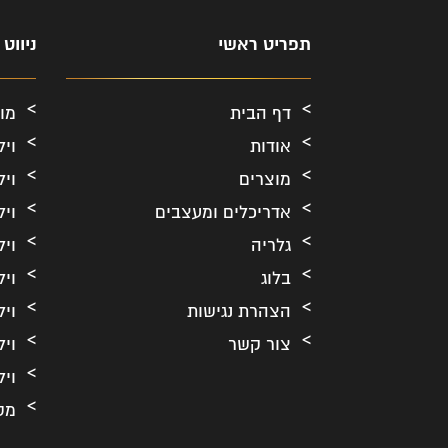
תפריט ראשי
ניווט
דף הבית
מו
אודות
ויל
מוצרים
ויל
אדריכלים ומעצבים
ויל
גלריה
ויל
בלוג
ויל
הצהרת נגישות
ויל
צור קשר
ויל
ויל
מס