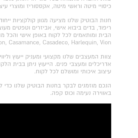
כיסויי מיטה וראשי מיטה, אקססוריז ומוצרי עיצ
חנות הבוטיק שלנו מציעה מגוון קולקציות ייחודי
ריפוד, בדים ביבוא אישי, אביזרים וטפטים מע
הבית ומותאמים לכל לקוח באופן אישי והכל מהי
nderson, Casamance, Casadeco, Harlequin, Vion
צוות המעצבים שלנו מקצועי ומעניק ייעוץ וליווי
אדריכלים ומעצבי פנים. הייעוץ ניתן בבית הלקו
עיצוב איכותי ומושלם לכל לקוח.
הנכם מוזמנים לבקר בחנות הבוטיק שלנו כדי לי
באווירה נעימה וכוס קפה.