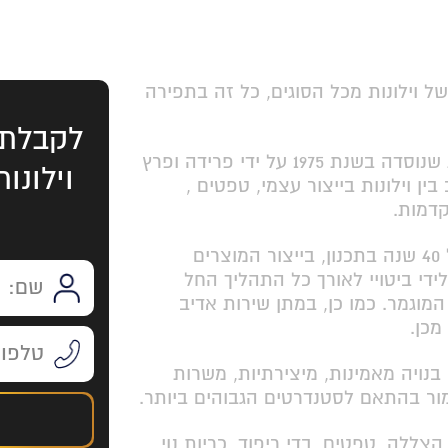
ה לעיצוב וייצור של וילונות מכל הסוגים, כל זה בתפירה
לקבלת 
וילונות טל בע"מ הינה חברה משפחתית יצרנית שנוסדה בשנת 1975 על ידי פרידה ופרץ
וילונו
ן וילונות בייצור עצמי, טפטים ,
קדמות.
וילונות טל בע"מ משתמשת בניסיון שנצבר מעל 40 שנה בתכנון, בייצור המוצרים
די ביטויי לאורך כל התהליך החל
מוגמר. כמו כן, במתן שירות אדיב
מכן.
בנויה מאמינות, מיצירתיות, משרות
ימור בהתאם לסטנדרטים הגבוהים ביותר.
צללה, טפטים, בדי ריפוד, כריות נוי,